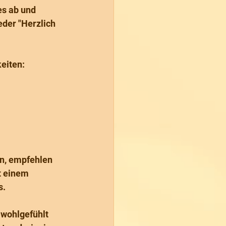
es ab und 
der "Herzlich 
keiten:
n, empfehlen 
t einem 
s.
 wohlgefühlt 