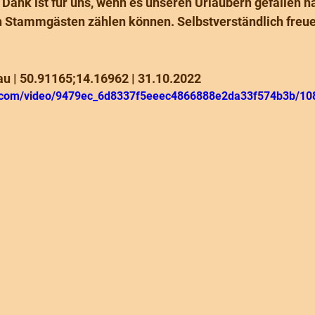
Dank ist für uns, wenn es unseren Urlaubern gefallen hat
n Stammgästen zählen können. Selbstverständlich freue
u | 50.91165;14.16962 | 31.10.2022
tic.com/video/9479ec_6d8337f5eeec4866888e2da33f574b3b/10