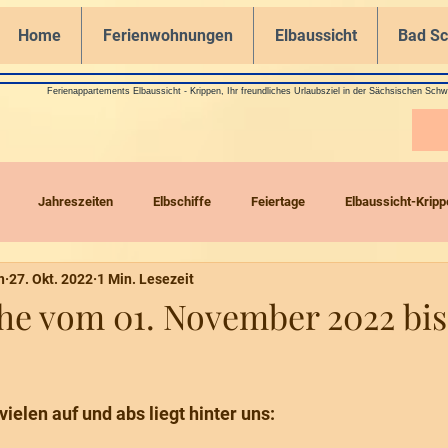
Home
Ferienwohnungen
Elbaussicht
Bad S
Ferienappartements Elbaussicht - Krippen, Ihr freundliches Urlaubsziel in der Sächsischen Schw
Jahreszeiten
Elbschiffe
Feiertage
Elbaussicht-Kripp
n
27. Okt. 2022
1 Min. Lesezeit
Drohnenflüge
he vom 01. November 2022 bis 
ielen auf und abs liegt hinter uns:  