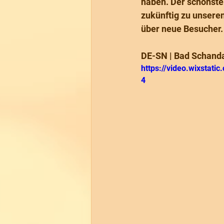
haben. Der schönste 
zukünftig zu unsere
über neue Besucher.
DE-SN | Bad Schanda
https://video.wixsta
4