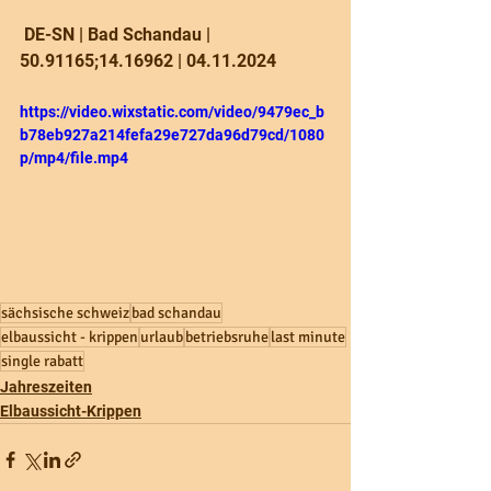
 DE-SN | Bad Schandau | 
50.91165;14.16962 | 04.11.2024
https://video.wixstatic.com/video/9479ec_b
b78eb927a214fefa29e727da96d79cd/1080
p/mp4/file.mp4
sächsische schweiz
bad schandau
elbaussicht - krippen
urlaub
betriebsruhe
last minute
single rabatt
Jahreszeiten
Elbaussicht-Krippen