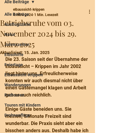
Alle Beiträge
elbaussicht-krippen
Alle Beiträge
4. Nov. 2024
1 Min. Lesezeit
Betriebsruhe vom 03.
Ausflugsziele
November 2024 bis 29.
Natur
März 2025
Jahreszeiten
Aktualisiert:
15. Jan. 2025
Elbschiffe
Die 23. Saison seit der Übernahme der 
Feiertage
Elbaussicht – Krippen im Jahr 2002 
liegt hinter uns. Erfreulicherweise 
Elbaussicht-Krippen
konnten wir auch diesmal nicht über 
Wanderungen
einen Gästemangel klagen und Arbeit 
gab es auch reichlich.
Radtouren
Touren mit Kindern
Einige Gäste beneiden uns. Sie 
Drohnenflüge
meinen, 5 Monate Freizeit sind 
wunderbar. Die Praxis sieht aber ein 
bisschen anders aus. Deshalb habe ich 