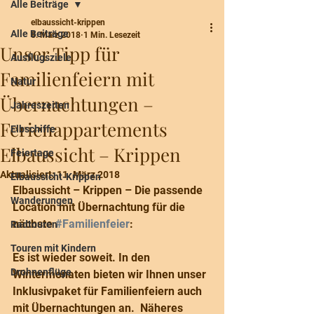
Alle Beiträge
elbaussicht-krippen
Alle Beiträge
8. März 2018
1 Min. Lesezeit
Unser Tipp für
Ausflugsziele
Familienfeiern mit
Natur
Übernachtungen –
Jahreszeiten
Ferienappartements
Elbschiffe
Elbaussicht – Krippen
Feiertage
Aktualisiert:
11. März 2018
Elbaussicht-Krippen
Elbaussicht – Krippen – Die passende 
Wanderungen
Location mit Übernachtung für die 
nächste 
#Familienfeier
:
Radtouren
Touren mit Kindern
Es ist wieder soweit. In den 
Drohnenflüge
Wintermonaten bieten wir Ihnen unser 
Inklusivpaket für Familienfeiern auch 
mit Übernachtungen an.  Näheres 