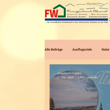
Alle Beiträge
Ausflugsziele
Natur
Radtouren
Touren mit Kindern
elbaussicht-krippen
17. Dez. 2018
1 Min. Lesezeit