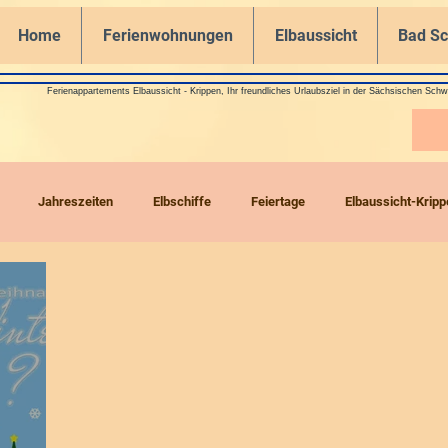
Home
Ferienwohnungen
Elbaussicht
Bad S
Ferienappartements Elbaussicht - Krippen, Ihr freundliches Urlaubsziel in der Sächsischen Schw
Jahreszeiten
Elbschiffe
Feiertage
Elbaussicht-Kripp
Drohnenflüge