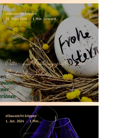
elbaussicht-krippen
28. März 2024
1 Min. Lesezeit
Oster- und Frühlingsgrüße aus der
Sächsischen Schweiz
elbaussicht-krippen
1. Jan. 2024
1 Min. Lesezeit