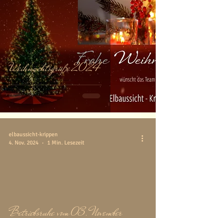
Weihnachtsgrüße 2024
elbaussicht-krippen
4. Nov. 2024
1 Min. Lesezeit
video
Betriebsruhe vom 03. November