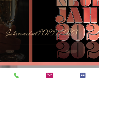
Jahreswechsel 2022/2023
elbaussicht-krippen
14. Apr. 2022
1 Min. Lesezeit
Oster- und Frühlingsgrüße aus Bad
Schandau