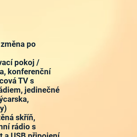
 - změna po
ací pokoj /
ka, konferenční
lcová TV s
rádiem, jedinečné
ýcarska,
y)
ěná skříň,
nní rádio s
 a USB připojení,