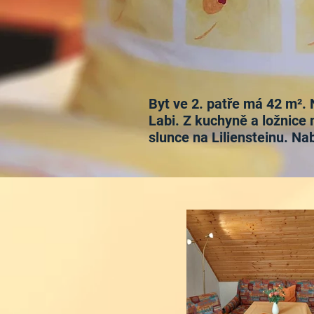
Byt ve 2. patře má 42 m².
Labi. Z kuchyně a ložnice
slunce na Liliensteinu. Nab