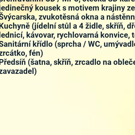
jedinečný kousek s motivem krajiny z
Švýcarska, zvukotěsná okna a nástěnný
Kuchyně (jídelní stůl a 4 židle, skříň, 
lednicí, kávovar, rychlovarná konvice, 
Sanitární křídlo (sprcha / WC, umývad
zrcátko, fén)
Předsíň (šatna, skříň, zrcadlo na obleč
zavazadel)