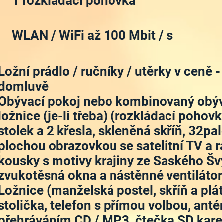
1 rozkládací pohovka
WLAN / WiFi až 100 Mbit / s
Ložní prádlo / ručníky / utěrky v ceně
domluvě
Obývací pokoj nebo kombinovaný obýv
ložnice (je-li třeba) (rozkládací pohov
stolek a 2 křesla, skleněná skříň, 32pa
plochou obrazovkou se satelitní TV a 
kousky s motivy krajiny ze Saského Šv
zvukotěsná okna a nástěnné ventilátor
Ložnice (manželská postel, skříň a plát
stolička, telefon s přímou volbou, anté
přehráváním CD / MP3, čtečka SD karet