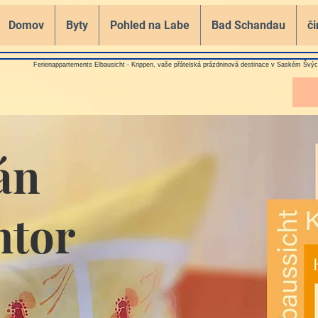
Domov
Byty
Pohled na Labe
Bad Schandau
či
Ferienappartements Elbausicht - Krippen, vaše přátelská prázdninová destinace v Saském Švý
án
htor