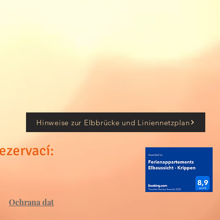
Hinweise zur Elbbrücke und Liniennetzplan
rezervací:
0
Ochrana dat