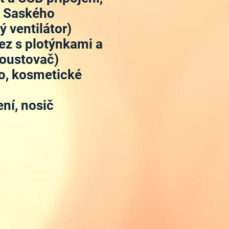
e Saského
 ventilátor)
dřez s plotýnkami a
toustovač)
lo, kosmetické
ení, nosič