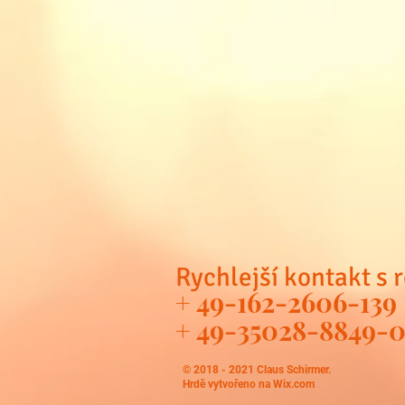
Rychlejší kontakt s 
+ 49-162-2606-139
+ 49-35028-8849-
© 2018 - 2021 Claus Schirmer.
Hrdě vytvořeno na
Wix.com