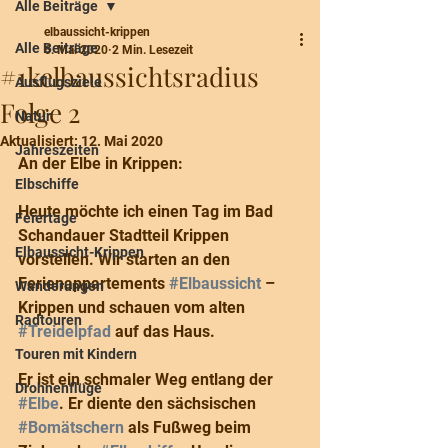
Alle Beiträge
elbaussicht-krippen
Alle Beiträge
6. Mai 2020
2 Min. Lesezeit
#1kelbaussichtsradius
Ausflugsziele
Folge 2
Natur
Aktualisiert:
12. Mai 2020
Jahreszeiten
An der Elbe in Krippen:
Elbschiffe
Heute möchte ich einen Tag im Bad 
Feiertage
Schandauer Stadtteil Krippen 
Elbaussicht-Krippen
vorstellen. Wir starten an den 
Ferienappartements 
#Elbaussicht
 – 
Wanderungen
Krippen und schauen vom alten 
Radtouren
#Treidelpfad
 auf das Haus. 
Touren mit Kindern
Er ist ein schmaler Weg entlang der 
Drohnenflüge
#Elbe
. Er diente den sächsischen 
#Bomätschern
 als Fußweg beim 