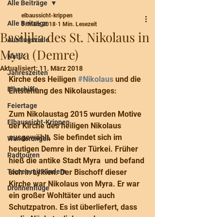
Alle Beiträge
elbaussicht-krippen
Alle Beiträge
9. März 2018
1 Min. Lesezeit
Basilika des St. Nikolaus in
Ausflugsziele
Myra (Demre)
Natur
Aktualisiert:
11. März 2018
Jahreszeiten
Kirche des Heiligen 
#Nikolaus
 und die 
Elbschiffe
Entstehung des Nikolaustages:
Feiertage
Zum Nikolaustag 2015 wurden Motive 
Elbaussicht-Krippen
der Kirche des heiligen Nikolaus 
ausgewählt. Sie befindet sich im 
Wanderungen
heutigen Demre in der Türkei. Früher 
Radtouren
hieß die antike Stadt Myra  und befand 
Touren mit Kindern
sich in Lykien. Der Bischoff dieser 
Kirche war Nikolaus von Myra. Er war 
Drohnenflüge
ein großer Wohltäter und auch 
Schutzpatron. Es ist überliefert, dass 