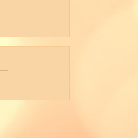
erstein (Hinteres
schloss)