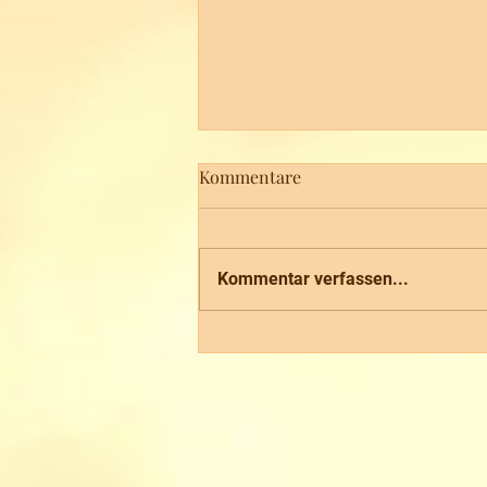
Kommentare
Kommentar verfassen...
Soutěska Úzké schody - Die
Schlucht der engen Treppen
in der Nähe der Balzhütten
(Na Tokáni)