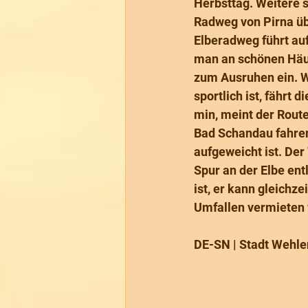
Herbsttag. Weitere so
Radweg von Pirna üb
Elberadweg führt auf
man an schönen Häus
zum Ausruhen ein. We
sportlich ist, fährt 
min, meint der Rout
Bad Schandau fahren 
aufgeweicht ist. De
Spur an der Elbe ent
ist, er kann gleichz
Umfallen vermieten w
DE-SN | Stadt Wehle