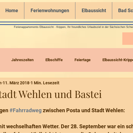
Home
Ferienwohnungen
Elbaussicht
Bad S
Ferienappartements Elbaussicht - Krippen, Ihr freundliches Urlaubsziel in der Sächsischen Schw
Jahreszeiten
Elbschiffe
Feiertage
Elbaussicht-Kripp
n
11. März 2018
1 Min. Lesezeit
Drohnenflüge
Stadt Wehlen und Bastei
1
gen 
#Fahrradweg
 zwischen Posta und Stadt Wehlen:
it wechselhaften Wetter. Der 28. September war ein sc