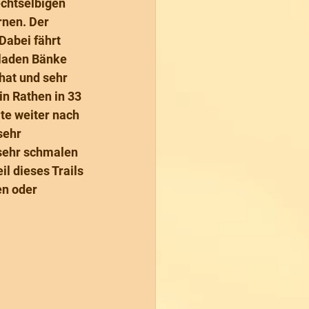
echtselbigen 
nen. Der 
Dabei fährt 
 laden Bänke 
hat und sehr 
in Rathen in 33 
te weiter nach 
sehr 
 sehr schmalen 
l dieses Trails 
en oder 