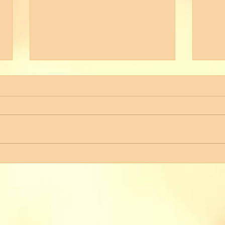
Durch die Wilde Hölle über
Wint
den Carolafelsen zur
Raub
Idagrotte