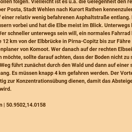
llen folgen. Vielleicht ist es u.a. die Gelegenheit den r
er Posta, Stadt Wehlen nach Kurort Rathen kennenzuler
 einer relativ wenig befahrenen Asphaltstraße entlang. 
ern vorbei und hat die Elbe meist im Blick. Unterwegs
r schneller unterwegs sein will, ein normales Fahrrad 
die 12 km von der Elbbrücke in Pirna-Copitz bis zur Fähre 
enplaner von Komoot. Wer danach auf der rechten Elbsei
möchte, sollte darauf achten, dass der Boden nicht zu 
r Weg führt zunächst durch den Wald und dann auf einer
lang. Es müssen knapp 4 km gefahren werden. Der Vortei
eitig zur Konzentrationsübung dienen, damit das Absteig
ird.  
n | 50.9502,14.0158