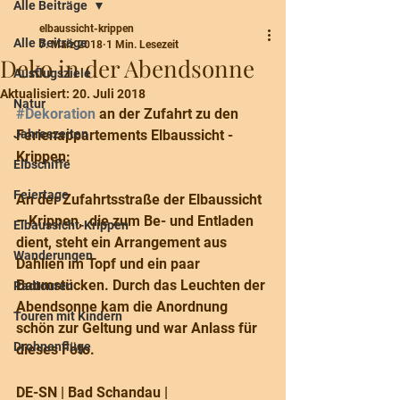
Alle Beiträge
elbaussicht-krippen
Alle Beiträge
7. März 2018
1 Min. Lesezeit
Deko in der Abendsonne
Ausflugsziele
Aktualisiert:
20. Juli 2018
Natur
#Dekoration
 an der Zufahrt zu den 
Jahreszeiten
Ferienappartements Elbaussicht - 
Krippen:
Elbschiffe
Feiertage
An der Zufahrtsstraße der Elbaussicht 
– Krippen,  die zum Be- und Entladen 
Elbaussicht-Krippen
dient, steht ein Arrangement aus 
Wanderungen
Dahlien im Topf und ein paar 
Baumstücken. Durch das Leuchten der 
Radtouren
Abendsonne kam die Anordnung 
Touren mit Kindern
schön zur Geltung und war Anlass für 
Drohnenflüge
dieses Foto. 
DE-SN | Bad Schandau | 