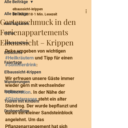
Alle Beiträge
elbaussicht-krippen
Alle Beiträge
20. Juli 2018
1 Min. Lesezeit
Gartenschmuck in den
Ausflugsziele
Ferienappartements
Natur
Elbaussicht – Krippen
Jahreszeiten
Deko umgeben von wichtigen 
Elbschiffe
#Heilkräutern
 und Tipp für einen 
Feiertage
#Sommerdrink
:
Elbaussicht-Krippen
Wir erfreuen unsere Gäste immer 
Wanderungen
wieder gern mit wechselnder 
Radtouren
#Dekoration
. In der Nähe der 
#Gästeterrasse
 steht ein alter 
Touren mit Kindern
Steintrog. Der wurde bepflanzt und 
Drohnenflüge
daran ein kleiner Sandsteinblock 
angelehnt. Um das 
Pflanzenarrangement hat sich 