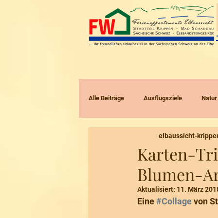
Alle Beiträge
Ausflugsziele
Natur
elbaussicht-krippe
Radtouren
Touren mit Kindern
Karten-Tri
Blumen-A
Aktualisiert:
11. März 201
Eine 
#Collage
 von S