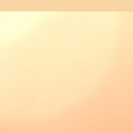
Durch die Wilde Hölle über
Wint
den Carolafelsen zur
Raub
Idagrotte