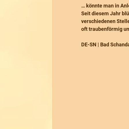
… könnte man in Anl
Seit diesem Jahr bl
verschiedenen Stelle
oft traubenförmig un
DE-SN | Bad Schanda