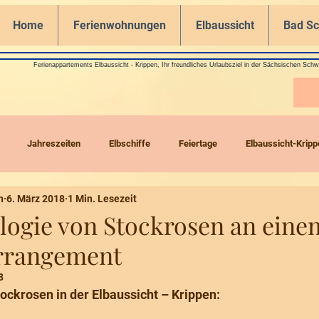
Home
Ferienwohnungen
Elbaussicht
Bad S
Ferienappartements Elbaussicht - Krippen, Ihr freundliches Urlaubsziel in der Sächsischen Schw
Jahreszeiten
Elbschiffe
Feiertage
Elbaussicht-Kripp
n
6. März 2018
1 Min. Lesezeit
Drohnenflüge
logie von Stockrosen an eine
rrangement
8
tockrosen in der Elbaussicht – Krippen: