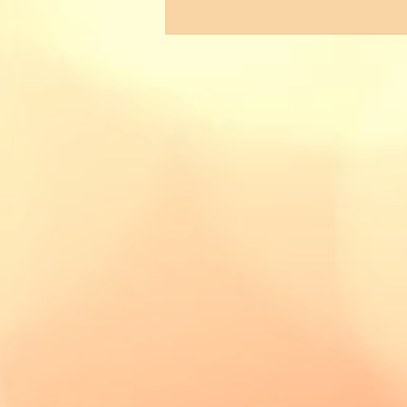
Soutěska Úzké schody - Die
Schlucht der engen Treppen
in der Nähe der Balzhütten
(Na Tokáni)