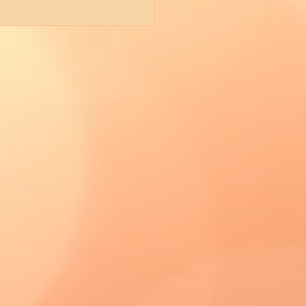
erstein (Hinteres
schloss)