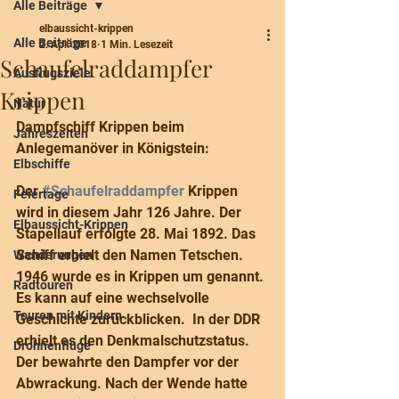
Alle Beiträge
elbaussicht-krippen
Alle Beiträge
2. Apr. 2018
1 Min. Lesezeit
Schaufelraddampfer
Ausflugsziele
Krippen
Natur
Dampfschiff Krippen beim 
Jahreszeiten
Anlegemanöver in Königstein: 
Elbschiffe
Der 
#Schaufelraddampfer
 Krippen 
Feiertage
wird in diesem Jahr 126 Jahre. Der 
Elbaussicht-Krippen
Stapellauf erfolgte 28. Mai 1892. Das 
Schiff erhielt den Namen Tetschen. 
Wanderungen
1946 wurde es in Krippen um genannt. 
Radtouren
Es kann auf eine wechselvolle 
Touren mit Kindern
Geschichte zurückblicken.  In der DDR 
erhielt es den Denkmalschutzstatus. 
Drohnenflüge
Der bewahrte den Dampfer vor der 
Abwrackung. Nach der Wende hatte 