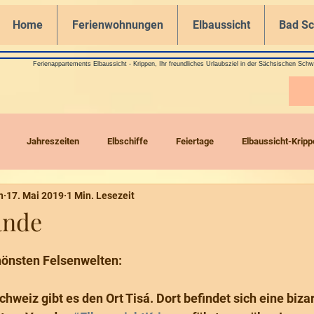
Home
Ferienwohnungen
Elbaussicht
Bad S
Ferienappartements Elbaussicht - Krippen, Ihr freundliches Urlaubsziel in der Sächsischen Schw
Jahreszeiten
Elbschiffe
Feiertage
Elbaussicht-Kripp
n
17. Mai 2019
1 Min. Lesezeit
Drohnenflüge
ände
hönsten Felsenwelten:
hweiz gibt es den Ort Tisá. Dort befindet sich eine biza