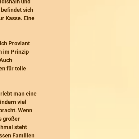
ldishain und 
befindet sich 
ur Kasse. Eine 
ich Proviant 
 im Prinzip 
 Auch 
 für tolle 
rlebt man eine 
ndern viel 
bracht. Wenn 
s größer 
chmal steht 
ssen Familien 