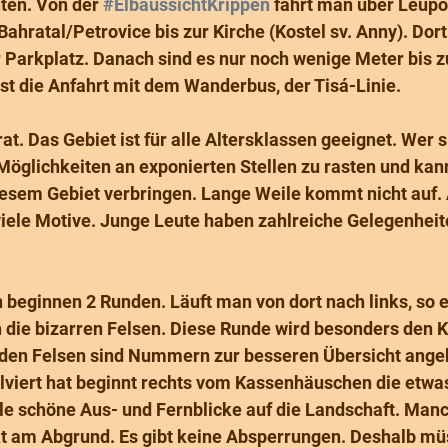
ten. Von der 
#ElbaussichtKrippen
 fährt man über Leupo
hratal/Petrovice bis zur Kirche (Kostel sv. Anny). Dort 
r Parkplatz. Danach sind es nur noch wenige Meter bis z
st die Anfahrt mit dem Wanderbus, der Tisá-Linie.
rat. Das Gebiet ist für alle Altersklassen geeignet. Wer s
Möglichkeiten an exponierten Stellen zu rasten und kann
iesem Gebiet verbringen. Lange Weile kommt nicht auf.
iele Motive. Junge Leute haben zahlreiche Gelegenheiten
eginnen 2 Runden. Läuft man von dort nach links, so e
die bizarren Felsen. Diese Runde wird besonders den Ki
 den Felsen sind Nummern zur besseren Übersicht ange
lviert hat beginnt rechts vom Kassenhäuschen die etwa
ele schöne Aus- und Fernblicke auf die Landschaft. Man
kt am Abgrund. Es gibt keine Absperrungen. Deshalb mü