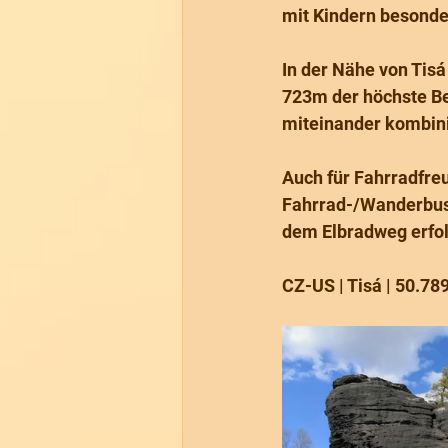
mit Kindern besonde
In der Nähe von Tisá
723m der höchste Be
miteinander kombini
Auch für Fahrradfreu
Fahrrad-/Wanderbus 
dem Elbradweg erfo
CZ-US | Tisá | 50.7