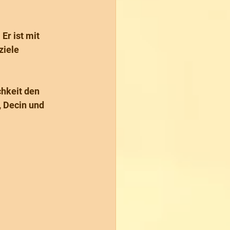
Er ist mit 
iele 
chkeit den 
 Decin und 