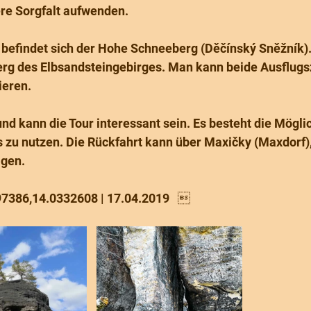
re Sorgfalt aufwenden.
 befindet sich der Hohe Schneeberg (Děčínský Sněžník). 
rg des Elbsandsteingebirges. Man kann beide Ausflugsz
eren. 
nd kann die Tour interessant sein. Es besteht die Mögli
zu nutzen. Die Rückfahrt kann über Maxičky (Maxdorf),
lgen.
897386,14.0332608 | 17.04.2019   