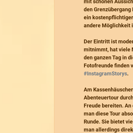
mit schönen Aussich
den Grenzübergang Ba
ein kostenpflichtige
andere Möglichkeit i
Der Eintritt ist mode
mitnimmt, hat viele 
den ganzen Tag in d
Fotofreunde finden v
#InstagramStorys
. 
Am Kassenhäuschen b
Abenteuertour durch 
Freude bereiten. An
man diese Tour abso
Runde. Sie bietet vi
man allerdings dire