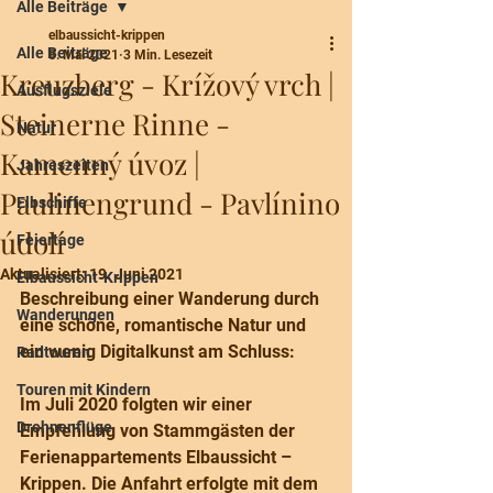
Alle Beiträge
elbaussicht-krippen
Alle Beiträge
8. Mai 2021
3 Min. Lesezeit
Kreuzberg - Krížový vrch |
Ausflugsziele
Steinerne Rinne -
Natur
Kamenný úvoz |
Jahreszeiten
Paulinengrund - Pavlínino
Elbschiffe
údolí
Feiertage
Aktualisiert:
19. Juni 2021
Elbaussicht-Krippen
Beschreibung einer Wanderung durch 
Wanderungen
eine schöne, romantische Natur und 
ein wenig Digitalkunst am Schluss:
Radtouren
Touren mit Kindern
Im Juli 2020 folgten wir einer 
Drohnenflüge
Empfehlung von Stammgästen der 
Ferienappartements Elbaussicht – 
Krippen. Die Anfahrt erfolgte mit dem 