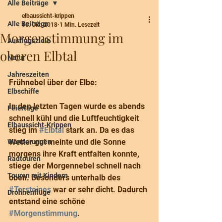
Alle Beiträge
elbaussicht-krippen
Alle Beiträge
10. Okt. 2018
1 Min. Lesezeit
Morgenstimmung im
Ausflugsziele
oberen Elbtal
Natur
Jahreszeiten
Frühnebel über der Elbe:
Elbschiffe
In den letzten Tagen wurde es abends 
Feiertage
schnell kühl und die Luftfeuchtigkeit 
Elbaussicht-Krippen
stieg im 
#Elbtal
 stark an. Da es das 
Wetter gut meinte und die Sonne 
Wanderungen
morgens ihre Kraft entfalten konnte, 
Radtouren
stiege der Morgennebel schnell nach 
Touren mit Kindern
oben. Besonders unterhalb des 
#Torsteines
 war er sehr dicht. Dadurch 
Drohnenflüge
entstand eine schöne 
#Morgenstimmung
. 